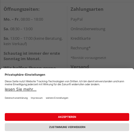
Öffnungszeiten:
Zahlungsarten
Mo. – Fr.
08:00 – 18:00
PayPal
Sa.
08:30 – 13:00
Onlineüberweisung
So.
13:00 – 17:00 (keine Beratung,
Kreditkarte
kein Verkauf)
Rechnung*
Schautag ist immer der erste
*Bonität vorausgesetzt
Sonntag im Monat.
Versand
Wir helfen Ihnen gerne
Versandkosten
weiter
Tel.:
+49 8861 25240
E-Mail:
info@holzland-
schweizer.de
Impressum
AGB
Widerruf
Datenschutz
Reservierungsbedingungen
Vertrag widerrufen