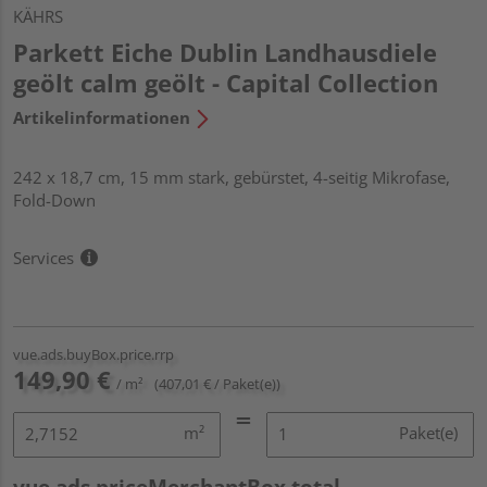
KÄHRS
Parkett Eiche Dublin Landhausdiele
geölt calm geölt - Capital Collection
Artikelinformationen
242 x 18,7 cm, 15 mm stark, gebürstet, 4-seitig Mikrofase,
Fold-Down
Services
vue.ads.buyBox.price.rrp
149,90 €
/ m²
(407,01 € / Paket(e))
m²
Paket(e)
vue.ads.priceMerchantBox.total