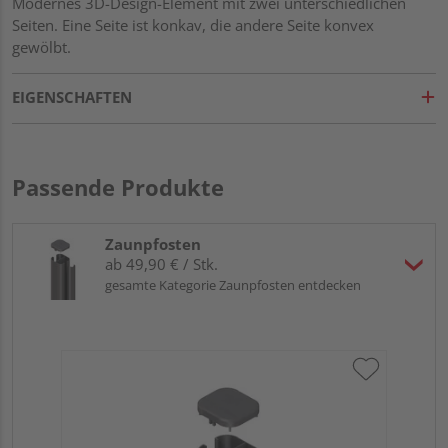
Modernes 3D-Design-Element mit zwei unterschiedlichen
Seiten. Eine Seite ist konkav, die andere Seite konvex
gewölbt.
EIGENSCHAFTEN
Passende Produkte
Zaunpfosten
ab 49,90 € / Stk.
gesamte Kategorie Zaunpfosten entdecken
Tr
an
19
Meh