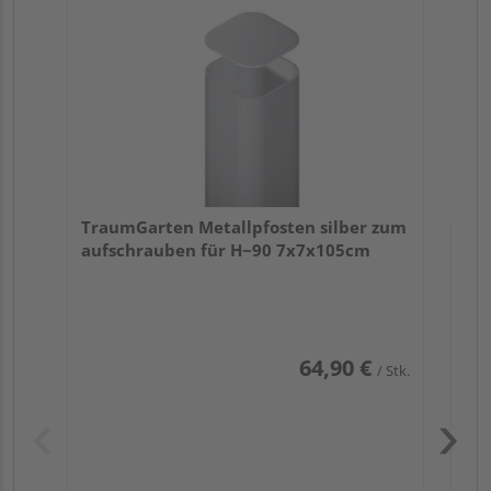
fü
TraumGarten Metallpfosten silber zum
aufschrauben für H~90 7x7x105cm
64,90 €
/ Stk.
Pas