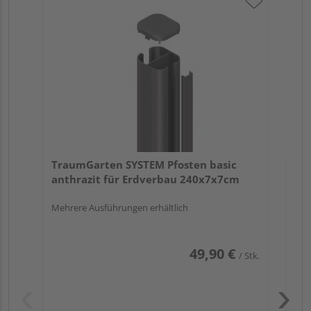
Tr
an
19
Meh
TraumGarten SYSTEM Pfosten basic
anthrazit für Erdverbau 240x7x7cm
Mehrere Ausführungen erhältlich
49,90 €
/ Stk.