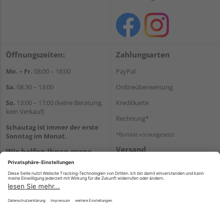
Öffnungszeiten:
Zahlungsarten
Mo. – Fr.
08:00 – 18:00
PayPal
Sa.
08:30 – 13:00
Onlineüberweisung
So.
13:00 – 17:00 (keine Beratung,
Kreditkarte
kein Verkauf)
Rechnung*
Schautag ist immer der erste
*Bonität vorausgesetzt
Sonntag im Monat.
Versand
Wir helfen Ihnen gerne
Versandkosten
weiter
Tel.:
+49 8861 25240
E-Mail:
info@holzland-
schweizer.de