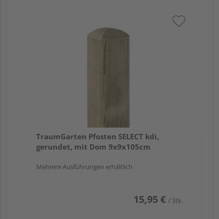
Tr
zu
7x
TraumGarten Pfosten SELECT kdi,
gerundet, mit Dom 9x9x105cm
Mehrere Ausführungen erhältlich
15,95 €
/ Stk.