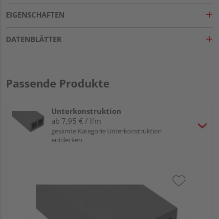
EIGENSCHAFTEN
Der Naturfaser-Verbundwerkstoff braucht auch den Vergleich
mit Tropenhölzern nicht zu fürchten, denn er erreicht die
DATENBLÄTTER
Dauerhaftigkeitsklasse 1-2
. Überdies sind für Dielen aus
BPC
keine Schutzanstriche gegen Vergrauen
nötig.
Passende Produkte
Leichte farbliche Veränderungen durch die Bewitterung sind
jedoch üblich – ebenso gleicht keine BPC-Diele der anderen,
denn produktionsbedingt kann es immer zu kleineren
Unterkonstruktion
Farbabweichungen oder Schattierungen kommen.
ab 7,95 € / lfm
gesamte Kategorie Unterkonstruktion
entdecken
Was den vorliegenden Terrassenbelag von anderen BPC
Terrassendielen unterscheidet? Die
coextrudierte
Oberfläche
. Diese Vollummantelung aus Kunststoff
schützt
gegen Feuchtigkeit und bleibende Flecken
, ermöglicht
aber ebenso eine
leichte Reinigung
. Ob
trockener Besen
,
klares Wasser und Schrubber bzw. Bürste
oder
mit
geringem Druck betriebener Hochdruckreiniger
– je
nach Art der Verschmutzung bieten sich Ihnen diverse