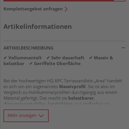
Komplettangebot anfragen
Artikelinformationen
ARTIKELBESCHREIBUNG
✔
Vollummantelt
✔
Sehr dauerhaft
✔
Massiv &
belastbar
✔
Geriffelte Oberfläche
Bei der hochwertigen HQ BPC Terrassendiele „Area“ handelt
es sich um ein sogenanntes
Massivprofil
. Sie ist also im
Vergleich zu Hohlkammerprofilen durchgängig aus einem
Material gefertigt. Das macht sie
belastbarer
,
dimensionsstabiler
,
langlebiger
und
einfacher zu
verarbeiten
. Darüber hinaus bringt das Element beste
Voraussetzungen für den Einsatz im
Außenbereich
mit,
Mehr anzeigen
denn es ist aus BPC (Bamboo Plastic Composite) gefertigt und
daher angenehm
pflegeleicht
sowie
dauerhaft
.