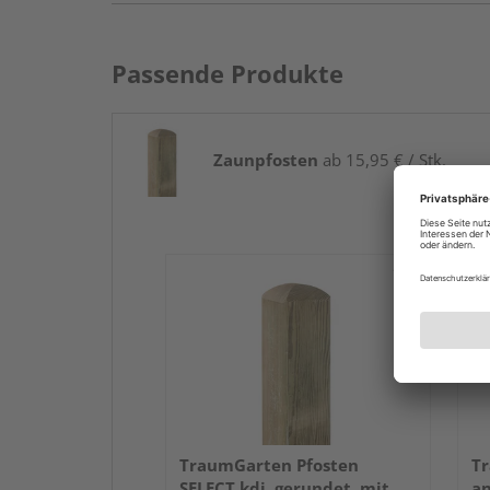
Passende Produkte
Zaunpfosten
ab 15,95 € / Stk.
TraumGarten Pfosten
Tr
SELECT kdi, gerundet, mit
an