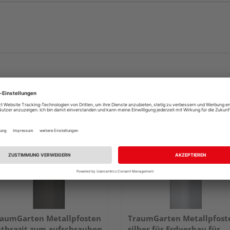
aumGarten Metallpfosten
TraumGarten Metallpfost
thrazit zum aufschrauben
silber für Erdverbau für