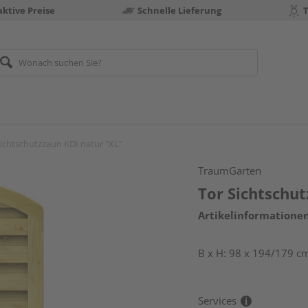
aktive Preise
Schnelle Lieferung
Sichtschutzzaun KDI natur "XL"
TraumGarten
Tor Sichtschut
Artikelinformatione
B x H: 98 x 194/179 cm
Services