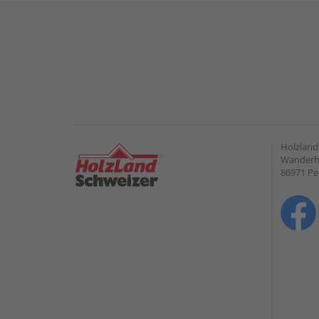
Holzlan
Wanderho
86971 Pe