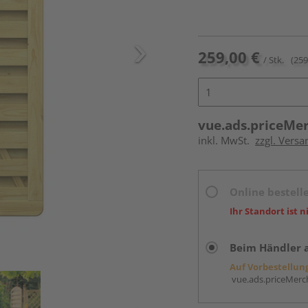
259,00 €
/ Stk.
(259
vue.ads.priceMe
inkl. MwSt.
zzgl. Versa
Online bestell
Ihr Standort ist n
Beim Händler 
Auf Vorbestellun
vue.ads.priceMerch