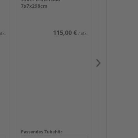
7x7x298cm
115,00 €
Stk.
/ Stk.
Passendes Zube
Schwerlast
Zaunbesch
Zaun-Zube
Beschläge
Passendes Zubehör