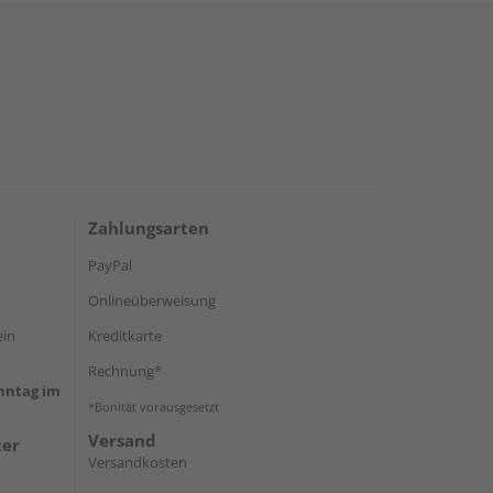
Zahlungsarten
PayPal
Onlineüberweisung
ein
Kreditkarte
Rechnung*
onntag im
*Bonität vorausgesetzt
Versand
ter
Versandkosten