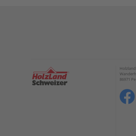
Holzlan
Wanderho
86971 Pe