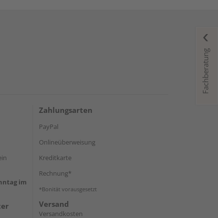
Fachberatung
Zahlungsarten
PayPal
Onlineüberweisung
ein
Kreditkarte
Rechnung*
onntag im
*Bonität vorausgesetzt
Versand
ter
Versandkosten