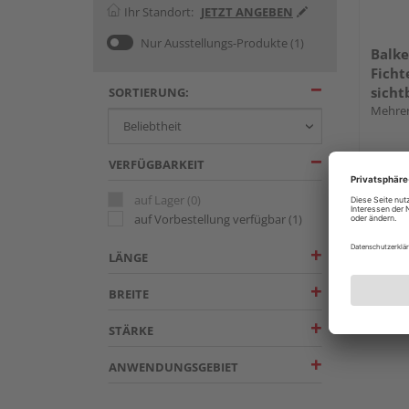
Ihr Standort:
JETZT ANGEBEN
Nur Ausstellungs-Produkte
(1)
Balke
Ficht
sicht
SORTIERUNG:
Mehrer
VERFÜGBARKEIT
auf Lager
(0)
auf Vorbestellung verfügbar
(1)
LÄNGE
BREITE
STÄRKE
ANWENDUNGSGEBIET