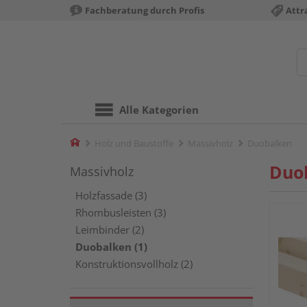
Fachberatung durch Profis
Attr
Alle Kategorien
Home
Holz und Baustoffe
Massivholz
Duobalken
Duo
Massivholz
Holzfassade (3)
Rhombusleisten (3)
Leimbinder (2)
Duobalken (1)
Konstruktionsvollholz (2)