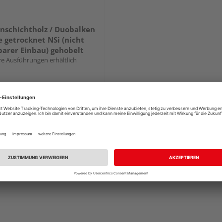
nschichtholz / Duobalken
e getrocknet NSi (nicht
barer Einbau) gehobelt
e Ausführungen erhältlich
22,99 €
/ lfm