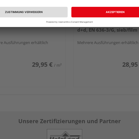
ichtplatte Fichte, C+/C
Siebdruckplatte Eukalypt
d+d, EN 636-3/G, sieb/film
e Ausführungen erhältlich
Mehrere Ausführungen erhältlich
29,95 €
28,95
/ m²
Unsere Zertifizierungen und Partner