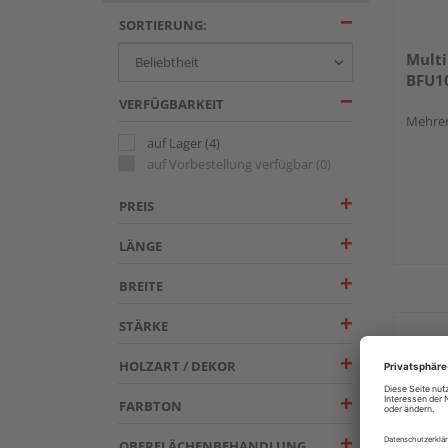
SORTIERUNG:
Multi
BFU10
VERFÜGBARKEIT
Mehrer
auf Lager
(4)
auf Vorbestellung verfügbar
(0)
PREIS
LÄNGE
BREITE
STÄRKE
HOLZART / DEKOR
FARBTON
OBERFLÄCHENBEHANDLUNG