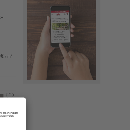
C+
 €
/ m²