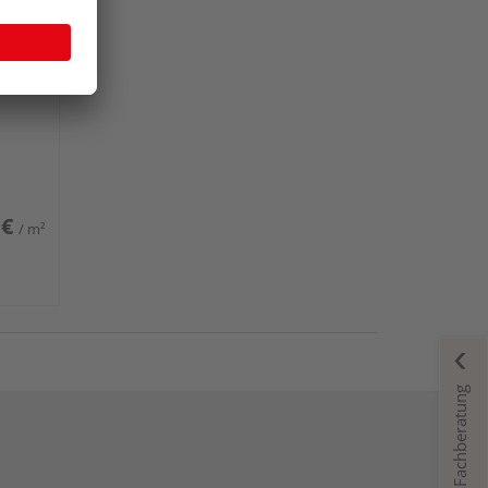
us
 €
/ m²
Fachberatung