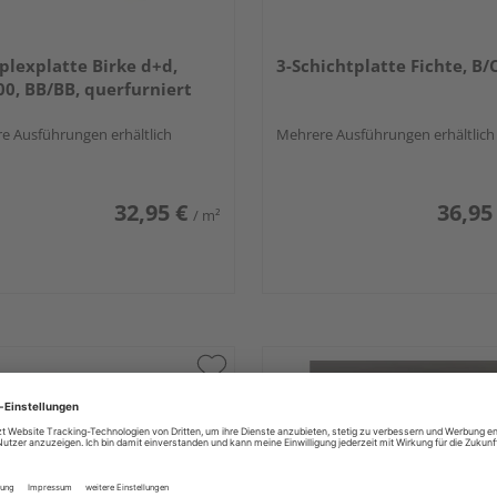
plexplatte Birke d+d,
3-Schichtplatte Fichte, B/
0, BB/BB, querfurniert
e Ausführungen erhältlich
Mehrere Ausführungen erhältlich
32,95 €
36,95
/ m²