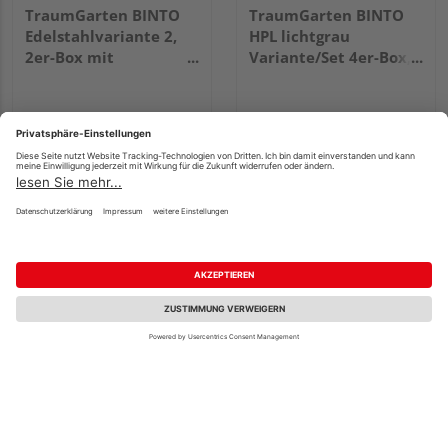
TraumGarten BINTO
TraumGarten BINTO
Edelstahlvariante 2,
HPL lichtgrau
2er-Box mit
Variante/Set 4er-Box,
Pflanzschale
Pflanzschale
1.749,00 €
2.649,00 €
/ Stk.
/ Stk.
Fachberatung
TraumGarten BINTO
TraumGarten BINTO
Hartholzvariante 5,
Klappdeckel Nadelholz