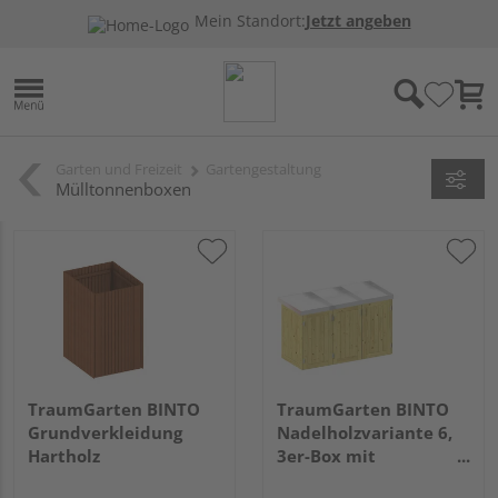
Mein Standort:
Jetzt angeben
Garten und Freizeit
Gartengestaltung
Mülltonnenboxen
TraumGarten BINTO
TraumGarten BINTO
Grundverkleidung
Nadelholzvariante 6,
Hartholz
3er-Box mit
Pflanzschale