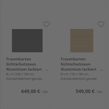
TraumGarten
TraumGarten
Sichtschutzzaun
Sichtschutzzaun
Aluminium lackiert
Aluminium lackiert
anthrazit "SYSTEM ALU
B x H: 238 x 184 cm,
Lärche "SYSTEM ALU
B x H: 178 x 184 cm,
Standardelement gerade
Standardelement gerade
PLUS"
PLUS"
649,00 €
549,00 €
/ Stk.
/ Stk.