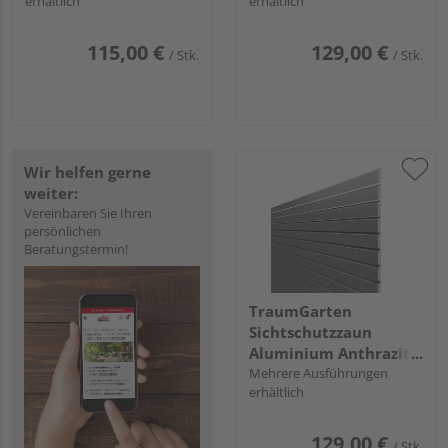
erhältlich
erhältlich
115,00 €
129,00 €
/ Stk.
/ Stk.
Wir helfen gerne
weiter:
Vereinbaren Sie Ihren
persönlichen
Beratungstermin!
TraumGarten
Sichtschutzzaun
Aluminium Anthrazit
"SYSTEM RHOMBUS"
Mehrere Ausführungen
erhältlich
129,00 €
/ Stk.