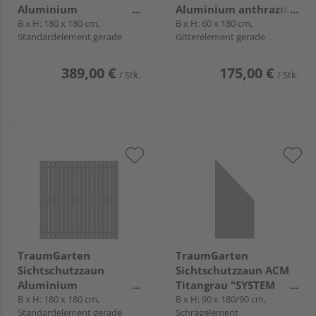
Aluminium
Aluminium anthrazit
pulverbeschichtet
B x H: 180 x 180 cm,
"Flow"
B x H: 60 x 180 cm,
Standardelement gerade
Gitterelement gerade
anthrazit "SQUADRA"
389,00 €
175,00 €
/ Stk.
/ Stk.
TraumGarten
TraumGarten
Sichtschutzzaun
Sichtschutzzaun ACM
Aluminium
Titangrau "SYSTEM
pulverbeschichtet
B x H: 180 x 180 cm,
BOARD"
B x H: 90 x 180/90 cm,
Standardelement gerade
Schrägelement
silber "SQUADRA"