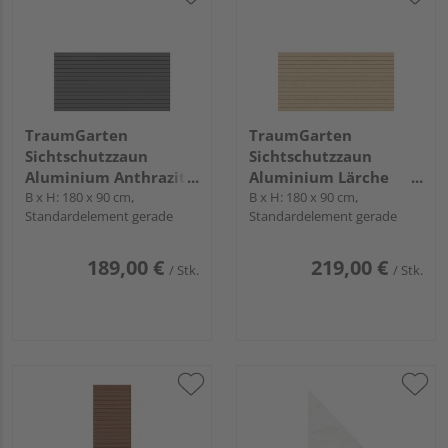
TraumGarten
TraumGarten
Sichtschutzzaun
Sichtschutzzaun
Aluminium Anthrazit
Aluminium Lärche
"SYSTEM RHOMBUS"
B x H: 180 x 90 cm,
"SYSTEM RHOMBUS"
B x H: 180 x 90 cm,
Standardelement gerade
Standardelement gerade
189,00 €
219,00 €
/ Stk.
/ Stk.