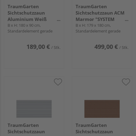
TraumGarten
TraumGarten
Sichtschutzzaun
Sichtschutzzaun ACM
Aluminium Weiß
Marmor "SYSTEM
"SYSTEM RHOMBUS"
B x H: 180 x 90 cm,
BOARD XL"
B x H: 179 x 180 cm,
Standardelement gerade
Standardelement gerade
189,00 €
499,00 €
/ Stk.
/ Stk.
TraumGarten
TraumGarten
Sichtschutzzaun
Sichtschutzzaun