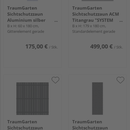
TraumGarten
TraumGarten
Sichtschutzzaun
Sichtschutzzaun ACM
Aluminium silber
Titangrau "SYSTEM
"Flow"
B x H: 60 x 180 cm,
BOARD XL"
B x H: 179 x 180 cm,
Gitterelement gerade
Standardelement gerade
175,00 €
499,00 €
/ Stk.
/ Stk.
TraumGarten
TraumGarten
Sichtschutzzaun
Sichtschutzzaun