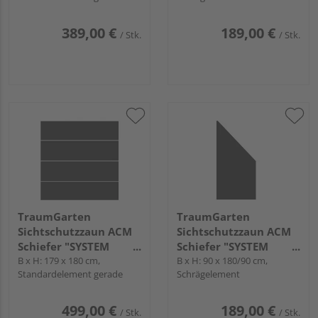
389,00 €
189,00 €
/ Stk.
/ Stk.
TraumGarten
TraumGarten
Sichtschutzzaun ACM
Sichtschutzzaun ACM
Schiefer "SYSTEM
Schiefer "SYSTEM
BOARD XL"
B x H: 179 x 180 cm,
BOARD"
B x H: 90 x 180/90 cm,
Standardelement gerade
Schrägelement
499,00 €
189,00 €
/ Stk.
/ Stk.