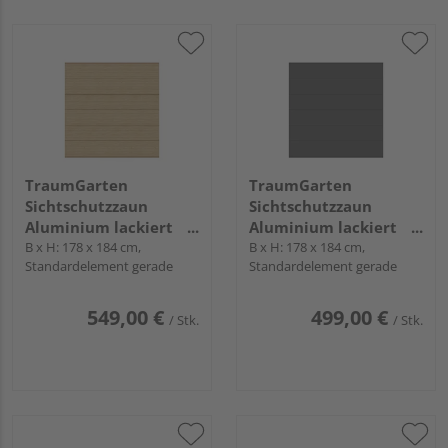
TraumGarten
TraumGarten
Sichtschutzzaun
Sichtschutzzaun
Aluminium lackiert
Aluminium lackiert
Lärche "SYSTEM ALU
B x H: 178 x 184 cm,
Anthrazit "SYSTEM ALU
B x H: 178 x 184 cm,
Standardelement gerade
Standardelement gerade
XL"
XL"
549,00 €
499,00 €
/ Stk.
/ Stk.