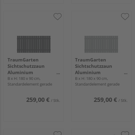
TraumGarten
TraumGarten
Sichtschutzzaun
Sichtschutzzaun
Aluminium
Aluminium
pulverbeschichtet
B x H: 180 x 90 cm,
pulverbeschichtet
B x H: 180 x 90 cm,
Standardelement gerade
Standardelement gerade
anthrazit "SQUADRA"
silber "SQUADRA"
259,00 €
259,00 €
/ Stk.
/ Stk.