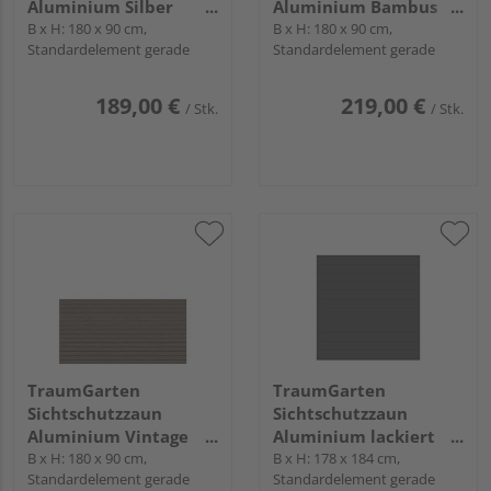
Aluminium Silber
Aluminium Bambus
"SYSTEM RHOMBUS"
B x H: 180 x 90 cm,
"SYSTEM RHOMBUS"
B x H: 180 x 90 cm,
Standardelement gerade
Standardelement gerade
189,00 €
219,00 €
/ Stk.
/ Stk.
TraumGarten
TraumGarten
Sichtschutzzaun
Sichtschutzzaun
Aluminium Vintage
Aluminium lackiert
Oak "SYSTEM
B x H: 180 x 90 cm,
Anthrazit "SYSTEM ALU
B x H: 178 x 184 cm,
Standardelement gerade
Standardelement gerade
RHOMBUS"
PLUS"