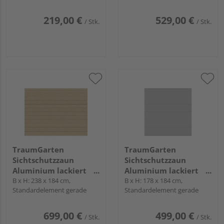
219,00 €
529,00 €
/ Stk.
/ Stk.
TraumGarten
TraumGarten
Sichtschutzzaun
Sichtschutzzaun
Aluminium lackiert
Aluminium lackiert
beige "SYSTEM ALU
B x H: 238 x 184 cm,
Silber "SYSTEM ALU XL"
B x H: 178 x 184 cm,
Standardelement gerade
Standardelement gerade
PLUS"
699,00 €
499,00 €
/ Stk.
/ Stk.