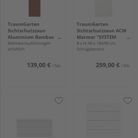
TraumGarten
TraumGarten
Sichtschutzzaun
Sichtschutzzaun ACM
Aluminium Bambus
Marmor "SYSTEM
"SYSTEM RHOMBUS"
Mehrere Ausführungen
BOARD"
B x H: 90 x 180/90 cm,
erhältlich
Schrägelement
139,00 €
259,00 €
/ Stk.
/ Stk.