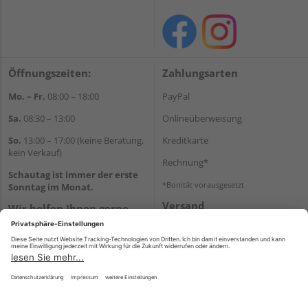
Öffnungszeiten:
Zahlungsarten
Mo. – Fr.
08:00 – 18:00
PayPal
Sa.
08:30 – 13:00
Onlineüberweisung
So.
13:00 – 17:00 (keine Beratung,
Kreditkarte
kein Verkauf)
Rechnung*
Schautag ist immer der erste
*Bonität vorausgesetzt
Sonntag im Monat.
Versand
Wir helfen Ihnen gerne
Versandkosten
weiter
Tel.:
+49 8861 25240
E-Mail:
info@holzland-
schweizer.de