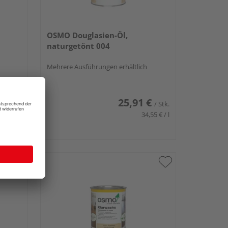
OSMO Douglasien-Öl,
naturgetönt 004
Mehrere Ausführungen erhältlich
€
25,91 €
/ Stk.
/ Stk.
,55 € / l
34,55 € / l