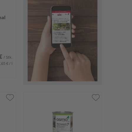
nal
€
/ Stk.
,65 € / l