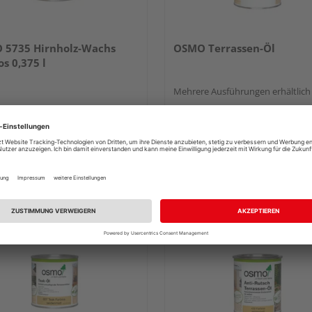
 5735 Hirnholz-Wachs
OSMO Terrassen-Öl
os 0,375 l
Mehrere Ausführungen erhältlich
24,29 €
25,91 
/ Stk.
64,77 € / l
34