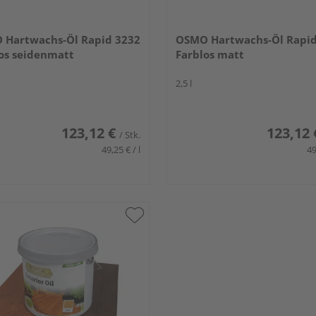
 Hartwachs-Öl Rapid 3232
OSMO Hartwachs-Öl Rapid
os seidenmatt
Farblos matt
2,5 l
123,12 €
123,12 
/ Stk.
49,25 € / l
49