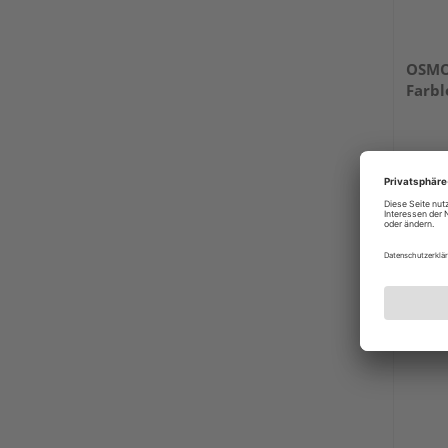
OSMO
Farbl